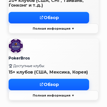
20+ клубов (США, СНГ, Тайвань,
Гонконг и т.д.)
Обзор
Полная информация ▼
PokerBros
🏆 Доступные клубы:
15+ клубов (США, Мексика, Корея)
Обзор
Полная информация ▼