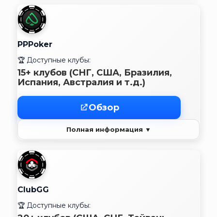
PPPoker
🏆 Доступные клубы:
15+ клубов (СНГ, США, Бразилия,
Испания, Австралия и т.д.)
Обзор
Полная информация ▼
ClubGG
🏆 Доступные клубы: