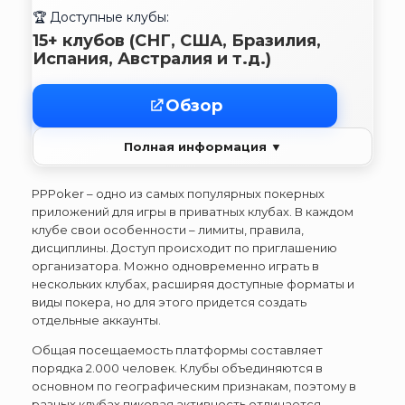
🏆 Доступные клубы:
15+ клубов (СНГ, США, Бразилия,
Испания, Австралия и т.д.)
Обзор
Полная информация ▼
PPPoker – одно из самых популярных покерных
приложений для игры в приватных клубах. В каждом
клубе свои особенности – лимиты, правила,
дисциплины. Доступ происходит по приглашению
организатора. Можно одновременно играть в
нескольких клубах, расширяя доступные форматы и
виды покера, но для этого придется создать
отдельные аккаунты.
Общая посещаемость платформы составляет
порядка 2.000 человек. Клубы объединяются в
основном по географическим признакам, поэтому в
разных клубах пиковая активность отличается.