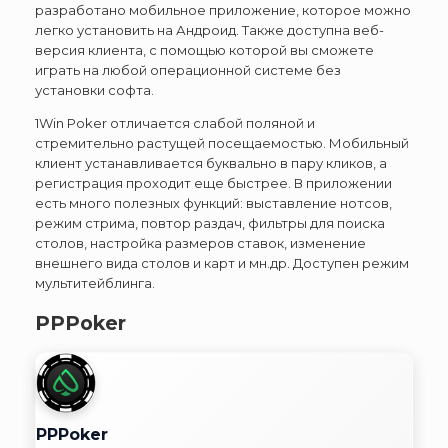
разработано мобильное приложение, которое можно
легко установить на Андроид. Также доступна веб-
версия клиента, с помощью которой вы сможете
играть на любой операционной системе без
установки софта.
1Win Poker отличается слабой поляной и
стремительно растущей посещаемостью. Мобильный
клиент устанавливается буквально в пару кликов, а
регистрация проходит еще быстрее. В приложении
есть много полезных функций: выставление нотсов,
режим стрима, повтор раздач, фильтры для поиска
столов, настройка размеров ставок, изменение
внешнего вида столов и карт и мн.др. Доступен режим
мультитейблинга.
PPPoker
PPPoker