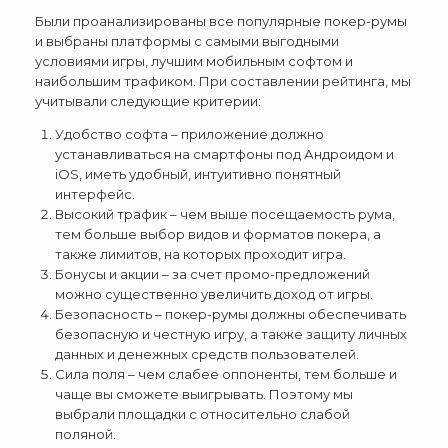
Были проанализированы все популярные покер-румы
и выбраны платформы с самыми выгодными
условиями игры, лучшим мобильным софтом и
наибольшим трафиком. При составлении рейтинга, мы
учитывали следующие критерии:
Удобство софта – приложение должно
устанавливаться на смартфоны под Андроидом и
iOS, иметь удобный, интуитивно понятный
интерфейс.
Высокий трафик – чем выше посещаемость рума,
тем больше выбор видов и форматов покера, а
также лимитов, на которых проходит игра.
Бонусы и акции – за счет промо-предложений
можно существенно увеличить доход от игры.
Безопасность – покер-румы должны обеспечивать
безопасную и честную игру, а также защиту личных
данных и денежных средств пользователей.
Сила поля – чем слабее оппоненты, тем больше и
чаще вы сможете выигрывать. Поэтому мы
выбрали площадки с относительно слабой
поляной.