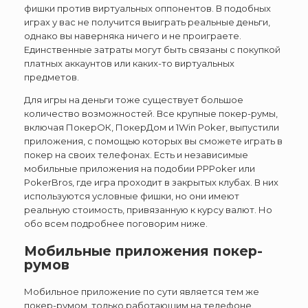
фишки против виртуальных оппонентов. В подобных
играх у вас не получится выиграть реальные деньги,
однако вы наверняка ничего и не проиграете.
Единственные затраты могут быть связаны с покупкой
платных аккаунтов или каких-то виртуальных
предметов.
Для игры на деньги тоже существует большое
количество возможностей. Все крупные покер-румы,
включая ПокерОК, ПокерДом и 1Win Poker, выпустили
приложения, с помощью которых вы сможете играть в
покер на своих телефонах. Есть и независимые
мобильные приложения на подобии PPPoker или
PokerBros, где игра проходит в закрытых клубах. В них
используются условные фишки, но они имеют
реальную стоимость, привязанную к курсу валют. Но
обо всем подробнее поговорим ниже.
Мобильные приложения покер-
румов
Мобильное приложение по сути является тем же
покер-румом, только работающим на телефоне.