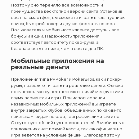
Поэтому оно переняло все возможности и
преимущества десктопной версии сайта. Установив
софт на смартфон, вы сможете играть в кэш, турниры,
спины, быстрый покер и другие форматы покера.
Пользователям мобильного клиента доступны все
бонусы и акции. Надежность приложения
соответствует авторитету покер-рума, а
безопасность не ниже, чем в софте для ПК.
Мобильные приложения на
реальные деньги
Приложения типа PPPoker и PokerBros, как и покер-
румы, позволяют играть на реальные деньги. Однако
есть несколько существенных отличий между этими
двумя вариантами игры. При использовании
независимых мобильных приложений вы играете
внутри закрытых клубов, объединенных по каким-то
признакам: видам покера, географии, лимитам и пр.
Отсутствует общий пул пользователей. В мобильных
приложениях нет прямой кассы, так как официально
игра ведется на условные фишки. Благодаря этому