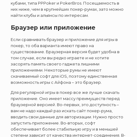
кубами, типа PPPoker и PokerBros. Посещаемость в
них ниже, чем в крупнейших покер-румах, зато можно
найти клубы и альянсы по интересам.
Браузер или приложение
Если сравнивать браузер и приложение для игры в
покер, то оба варианта имеют право на
существование. Браузерная версия будет удобна в
том случае, если вы редко играете и не хотите
засорять память своего гаджета лишними
приложениями. Некоторые румы не имеют
скачиваемый софт для iOS, поэтому единственная
возможность игры с Айфона – это браузер.
Для регулярной игры в покер все же лучше скачать
приложение. Оно имеет массу преимуществ перед
браузерной версией. Во-первых, это доступность –
вам не надо каждый раз искать сайт покер-рума,
вводить свои данные для авторизации. Нужно просто
запустить приложение. Во-вторых, софт
обеспечивает более стабильную игру и в меньшей
степени зависит от качества интернет-соединения. В-