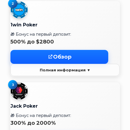
2
1win Poker
🎁 Бонус на первый депозит:
500% до $2800
Обзор
Полная информация ▼
3
Jack Poker
🎁 Бонус на первый депозит:
300% до 2000%