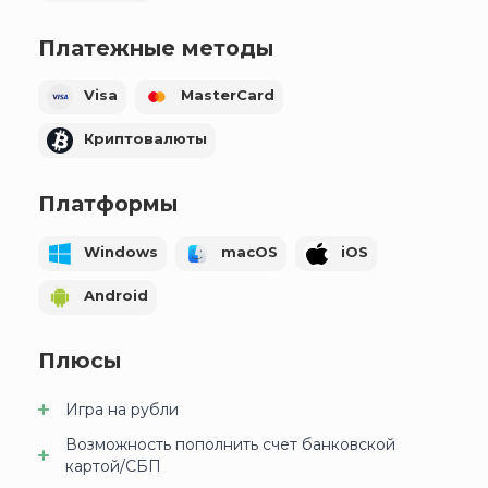
Платежные методы
Visa
MasterCard
Криптовалюты
Платформы
Windows
macOS
iOS
Android
Плюсы
Игра на рубли
Возможность пополнить счет банковской
картой/СБП