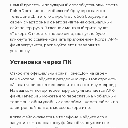
Самый простой и популярный способ установки софта
PokerDom – через мобильный браузер с самого
телефона. Для этого откройте любой браузер на
своем смартфоне и с него зайдите на официальный
сайт покер-рума. В главном меню выберите пункт
«Покер». Откроется новое окно, где нужно будет
кликнуть по ссылке «Скачать приложение». Когда, АРК-
файл загрузится, распакуйте его и завершите
установку.
Установка через ПК
Откройте официальный сайт ПокерДом на своем
компьютере. Зайдите в раздел «Покер». Под строчкой
«Скачать приложение» кликните по логотипу Андроид.
На ваш компьютер через пару секунд скачается АРК-
файл. Теперь вы можете его переслать на мобильный
телефон любым удобным способом – через кабель, по
электронной почте, в мессенджере и пр.
Когда файл окажется на телефоне, найдите его и
запустите. На распаковку файла обычно уходит не