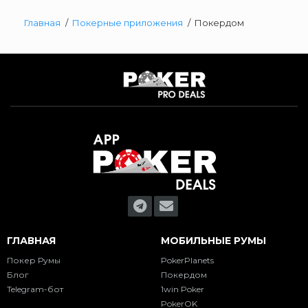
Главная
Покерные приложения
Покердом
ГЛАВНАЯ
МОБИЛЬНЫЕ РУМЫ
Покер Румы
PokerPlanets
Блог
Покердом
Telegram-бот
1win Poker
PokerOK