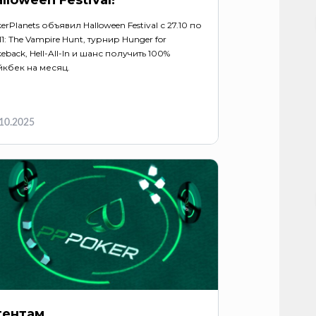
lloween Festival!
erPlanets объявил Halloween Festival с 27.10 по
11: The Vampire Hunt, турнир Hunger for
eback, Hell-All-In и шанс получить 100%
кбек на месяц.
10.2025
гентам