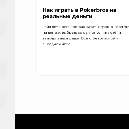
Как играть в Pokerbros на
реальные деньги
Гайд для новичков: как начать играть в PokerBr
на деньги, выбрать союз, пополнить счёт и
выводить выигрыши. Всё о безопасной и
выгодной игре.