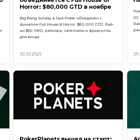
0
объединяется с Full House of
Ha
Horror: $80,000 GTD в ноябре
Pok
02.
Big Bang Sunday в Jack Poker объединён с
Rak
финалом Full House of Horror: $80,000 GTD, бай-
рей
er
ин $50, PKO, рейнтри, сателлиты и фрироллы
для входа.
30.10.2025
29.
PokerPlanets вышел на старт:
А