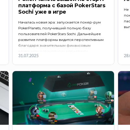
платформа с базой PokerStars
Не 
Sochi уже в игре
пок
пас
Началась новая эра: запускается покер-рум
вып
PokerPlanets, получивший полную базу
пользователей PokerStars Sochi. Дальнейшее
развитие платформы видится перспективным
благодаря значительным финансовым
вливаниям и грамотному маркетингу
31.07.2025
28.