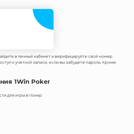
айдите в личный кабинет и верифицируйте свой номер
ступ к учетной записи, если вы забудете пароль. Кроме
ия 1Win Poker
и для игры в покер: