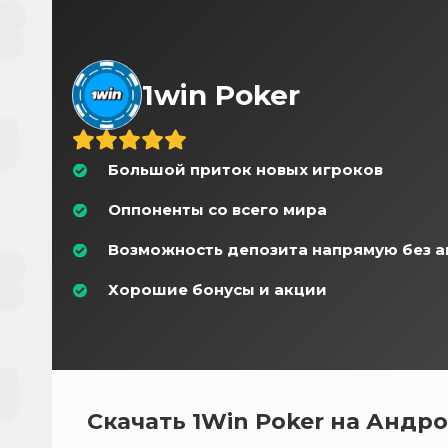
Skip
to
content
1win Poker
Большой приток новых игроков
Оппоненты со всего мира
Возможность депозита напрямую без а
Хорошие бонусы и акции
Скачать 1Win Poker на Андр