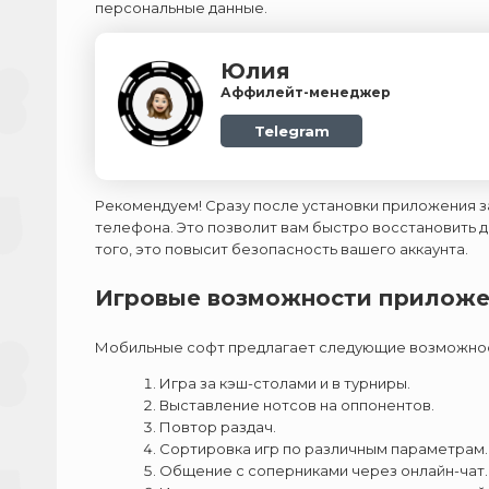
персональные данные.
Юлия
Аффилейт-менеджер
Telegram
Рекомендуем! Сразу после установки приложения з
телефона. Это позволит вам быстро восстановить до
того, это повысит безопасность вашего аккаунта.
Игровые возможности приложен
Мобильные софт предлагает следующие возможност
Игра за кэш-столами и в турниры.
Выставление нотсов на оппонентов.
Повтор раздач.
Сортировка игр по различным параметрам.
Общение с соперниками через онлайн-чат.