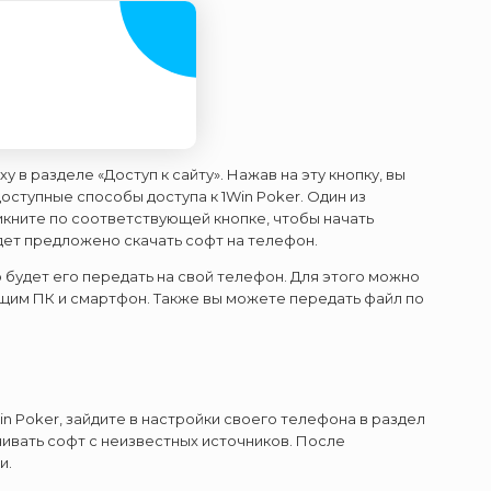
у в разделе «Доступ к сайту». Нажав на эту кнопку, вы
оступные способы доступа к 1Win Poker. Один из
икните по соответствующей кнопке, чтобы начать
удет предложено скачать софт на телефон.
 будет его передать на свой телефон. Для этого можно
им ПК и смартфон. Также вы можете передать файл по
n Poker, зайдите в настройки своего телефона в раздел
чивать софт с неизвестных источников. После
и.