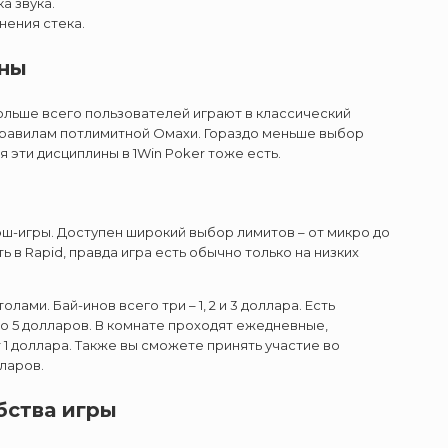
а звука.
нения стека.
ины
ольше всего пользователей играют в классический
правилам потлимитной Омахи. Гораздо меньше выбор
я эти дисциплины в 1Win Poker тоже есть.
эш-игры. Доступен широкий выбор лимитов – от микро до
 в Rapid, правда игра есть обычно только на низких
толами. Бай-инов всего три – 1, 2 и 3 доллара. Есть
о 5 долларов. В комнате проходят ежедневные,
1 доллара. Также вы сможете принять участие во
ларов.
бства игры