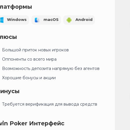
латформы
Windows
macOS
Android
люсы
Большой приток новых игроков
Оппоненты со всего мира
Возможность депозита напрямую без агентов
Хорошие бонусы и акции
инусы
Требуется верификация для вывода средств
win Poker Интерфейс