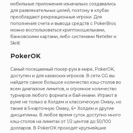
мобильные приложения изначально создавались
для развлекательных целей, поэтому в клубах
преобладают рекреационные игроки. Для
пополнения счета и вывода средств с PokerBros
можно воспользоваться криптокошельками,
банковскими картами, либо системами Neteller и
Skrill.
PokerOK
Самый посещаемый покер-рум в мире, PokerOK,
доступен и для казахских игроков. В сети GG вы
найдете самое большое количество кэш-столов во
всем диапазоне лимитов, и огромное количество
турниров любого формата и бай-инами. Играют в
руме не только в Холдем и классическую Омаху, но
также в 5-карточную Омаху, 6+ Холдем и другие
дисциплины. В любое время суток доступно много
кэш-столов на лимитах от 1/2 центов до 50/100
долларов. В PokerOK проходят крупнейшие