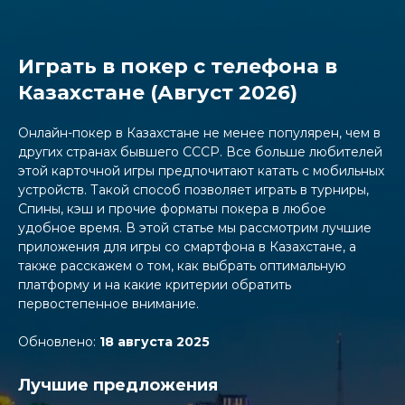
Skip
to
content
Играть в покер с телефона в
Казахстане (Август 2026)
Онлайн-покер в Казахстане не менее популярен, чем в
других странах бывшего СССР. Все больше любителей
этой карточной игры предпочитают катать с мобильных
устройств. Такой способ позволяет играть в турниры,
Спины, кэш и прочие форматы покера в любое
удобное время. В этой статье мы рассмотрим лучшие
приложения для игры со смартфона в Казахстане, а
также расскажем о том, как выбрать оптимальную
платформу и на какие критерии обратить
первостепенное внимание.
Обновлено:
18 августа 2025
Лучшие предложения