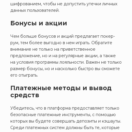
шифрованием, чтобы не допустить утечки личных
данных пользователей.
Бонусы и акции
Чем больше бонусов и акций предлагает покер-
рум, тем более выгодно в нем играть. Обратите
внимание не только на приветственное
предложение, но и на регулярные акции, а также
на условия программы лояльности. Важен не только
размер бонусы, но и насколько быстро вы сможете
его отыграть.
Платежные методы и вывод
средств
Убедитесь, что в платформа предоставляет только
безопасные платежные инструменты, с помощью
которых вы будете совершать депозиты и кэшауты.
Среди платежных систем должны быть те, которые