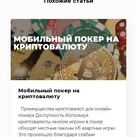
Похожие статьи
Мобильный покер на
криптовалюту
Преимущества криптовалют для онлайн-
покера Доступность Используя
криптовалюты, многие игроки в покер
обходят местные законы об азартных играх.
Это произошло благодаря слабым