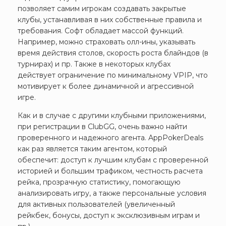
позволяет самим игрокам создавать закрытые
клубы, устанавливая в них собственные правила и
требования. Софт обладает массой функций.
Например, можно страховать олл-ины, указывать
время действия столов, скорость роста блайндов (в
турнирах) и пр. Также в некоторых клубах
действует ограничение по минимальному VPIP, что
мотивирует к более динамичной и агрессивной
игре.
Как и в случае с другими клубными приложениями,
при регистрации в ClubGG, очень важно найти
проверенного и надежного агента. AppPokerDeals
как раз является таким агентом, который
обеспечит: доступ к лучшим клубам с проверенной
историей и большим трафиком, честность расчета
рейка, прозрачную статистику, помогающую
анализировать игру, а также персональные условия
для активных пользователей (увеличенный
рейкбек, бонусы, доступ к эксклюзивным играм и