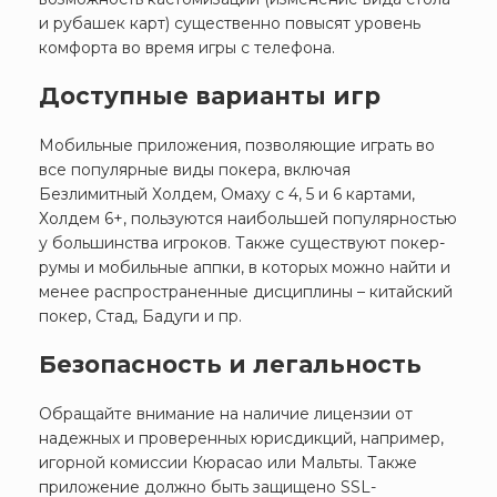
и рубашек карт) существенно повысят уровень
комфорта во время игры с телефона.
Доступные варианты игр
Мобильные приложения, позволяющие играть во
все популярные виды покера, включая
Безлимитный Холдем, Омаху с 4, 5 и 6 картами,
Холдем 6+, пользуются наибольшей популярностью
у большинства игроков. Также существуют покер-
румы и мобильные аппки, в которых можно найти и
менее распространенные дисциплины – китайский
покер, Стад, Бадуги и пр.
Безопасность и легальность
Обращайте внимание на наличие лицензии от
надежных и проверенных юрисдикций, например,
игорной комиссии Кюрасао или Мальты. Также
приложение должно быть защищено SSL-