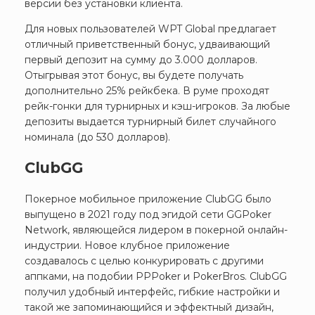
версии без установки клиента.
Для новых пользователей WPT Global предлагает
отличный приветственный бонус, удваивающий
первый депозит на сумму до 3.000 долларов.
Отыгрывая этот бонус, вы будете получать
дополнительно 25% рейкбека. В руме проходят
рейк-гонки для турнирных и кэш-игроков. За любые
депозиты выдается турнирный билет случайного
номинала (до 530 долларов).
ClubGG
Покерное мобильное приложение ClubGG было
выпущено в 2021 году под эгидой сети GGPoker
Network, являющейся лидером в покерной онлайн-
индустрии. Новое клубное приложение
создавалось с целью конкурировать с другими
аппками, на подобии PPPoker и PokerBros. ClubGG
получил удобный интерфейс, гибкие настройки и
такой же запоминающийся и эффектный дизайн,