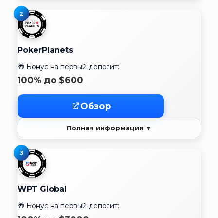
2
PokerPlanets
🎁 Бонус на первый депозит:
100% до $600
Обзор
Полная информация ▼
3
WPT Global
🎁 Бонус на первый депозит: