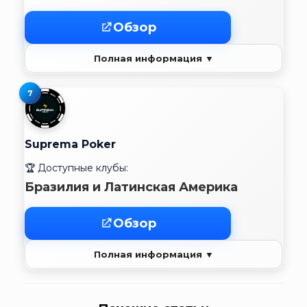
Обзор
Полная информация ▼
7
Suprema Poker
🏆 Доступные клубы:
Бразилия и Латинская Америка
Обзор
Полная информация ▼