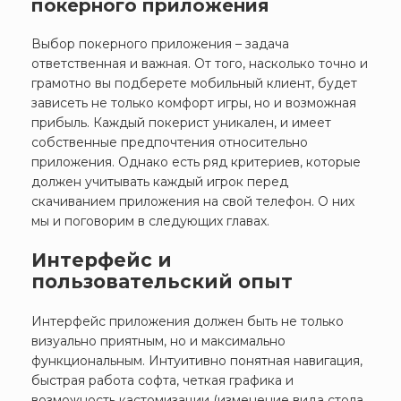
покерного приложения
Выбор покерного приложения – задача
ответственная и важная. От того, насколько точно и
грамотно вы подберете мобильный клиент, будет
зависеть не только комфорт игры, но и возможная
прибыль. Каждый покерист уникален, и имеет
собственные предпочтения относительно
приложения. Однако есть ряд критериев, которые
должен учитывать каждый игрок перед
скачиванием приложения на свой телефон. О них
мы и поговорим в следующих главах.
Интерфейс и
пользовательский опыт
Интерфейс приложения должен быть не только
визуально приятным, но и максимально
функциональным. Интуитивно понятная навигация,
быстрая работа софта, четкая графика и
возможность кастомизации (изменение вида стола