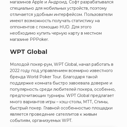
магазинов Apple и Андроид. Софт разрабатывался
специально для мобильных устройств, поэтому
отличается удобным интерфейсом. Пользователи
имеют возможность получать статистику на
оппонентов с помощью HUD. Для этого
необходимо купить черную карту в местном
магазине PPPoker.
WPT Global
Молодой покер-рум, WPT Global, начал работать в
2022 году под управлением всемирно известного
бренда World Poker Tour. Благодаря такой
поддержке комната быстро завоевала доверие и
популярность среди любителей покера, особенно,
предпочитающих турниры. WPT Global предлагает
много вариантов игры – кэш-столы, МТТ, Спины,
быстрый покер. Главной особенностью площадки
является проведение сателлитов к живым
событиям, организуемых WPT.