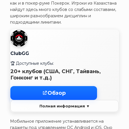
как и в покер-руме Покерок. Игроки из Казахстана
найдут здесь много клубов со слабыми составами,
широким разнообразием дисциплин и
подходящими лимитами.
ClubGG
🏆 Доступные клубы:
20+ клубов (США, СНГ, Тайвань,
Гонконг и т.д.)
Обзор
Полная информация ▼
Мобильное приложение устанавливается на
гаджеты под управлением ОС Android и iOS. Оно