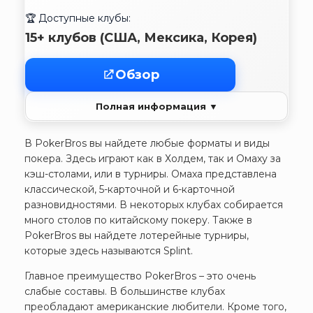
🏆 Доступные клубы:
15+ клубов (США, Мексика, Корея)
Обзор
Полная информация ▼
В PokerBros вы найдете любые форматы и виды
покера. Здесь играют как в Холдем, так и Омаху за
кэш-столами, или в турниры. Омаха представлена
классической, 5-карточной и 6-карточной
разновидностями. В некоторых клубах собирается
много столов по китайскому покеру. Также в
PokerBros вы найдете лотерейные турниры,
которые здесь называются Splint.
Главное преимущество PokerBros – это очень
слабые составы. В большинстве клубах
преобладают американские любители. Кроме того,